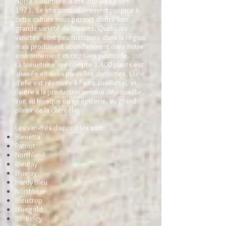
Notre bleuetière a été implantée dès
1973. Le site particulièrement propice à
cette culture nous permet d'offrir une
grande variété de bleuets. Quelques
variétés sont peu rustiques dans la région
mais produisent abondamment dans notre
environnement et ce, sans pesticide.
La bleuetière qui compte 1,400 plants est
divisée en deux parcelles distinctes. L'une
d'elle est réservée à l'auto cueillette, et
l'autre à la production vendue déjà cueillie,
soit au kiosque ou en épicerie, au grand
plaisir de la clientèle.
Les variétés disponibles sont:
Bleuetta
Patriot
Northland
Bleuray
Bluejay
Hardy Bleu
Northblue
Bleucrop
Bluegold
Berkeley