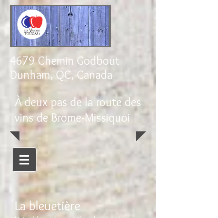
4679 Chemin Godbout
Dunham, QC, Canada
À deux pas de la route des
vins de Brome-Missiquoi
La bleuetière