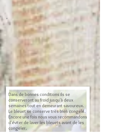
Dans de bonnes conditions ils se
conserveront au froid jusqu'à deux
semaines tout en demeurant savoureux.
Le bleuet se conserve très bien congelé.
Encore une fois nous vous recommandons
d'éviter de laver les bleuets avant de les
congeler.
Selon des recherches, le bleuet serait un
puissant antioxydant et possèderait des